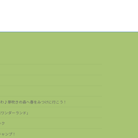
わざわ♪芽吹きの森へ春をみつけに行こう！
の森ワンダーランド」
ック
イキャンプ！