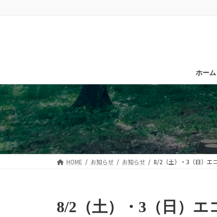
コ
ナ
ン
ビ
テ
ゲ
ン
ー
ツ
シ
へ
ョ
ホーム
ス
ン
キ
に
ッ
移
プ
動
HOME
お知らせ
お知らせ
8/2（土）・3（日）
8/2（土）・3（日