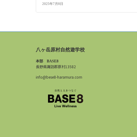
2025年7月8日
八ヶ岳原村自然遊学校
本部 BASE8
長野県諏訪郡原村13582
info@bese8-haramura.com